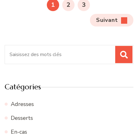
PAGE
PAGE
PAGE
1
2
3
publications
Suivant
Recherche
pour
:
Catégories
Adresses
Desserts
En-cas