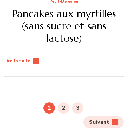
Petit-Déjeuner
Pancakes aux myrtilles
(sans sucre et sans
lactose)
Lire la suite
Pagination
des
PAGE
PAGE
PAGE
1
2
3
publications
Suivant