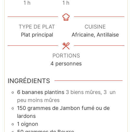
heure
heure
1
h
1
h
TYPE DE PLAT
CUISINE
Plat principal
Africaine, Antillaise
PORTIONS
4
personnes
INGRÉDIENTS
6
bananes plantins
3 biens mûres, 3 un
peu moins mûres
150
grammes
de Jambon fumé ou de
lardons
1
oignon
50
grammes
de Beurre