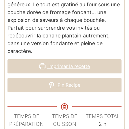
généreux. Le tout est gratiné au four sous une
couche dorée de fromage fondant… une
explosion de saveurs à chaque bouchée.
Parfait pour surprendre vos invités ou
redécouvrir la banane plantain autrement,
dans une version fondante et pleine de
caractère.
Imprimer la recette
Pin Recipe
TEMPS DE
TEMPS DE
TEMPS TOTAL
heures
PRÉPARATION
CUISSON
2
h