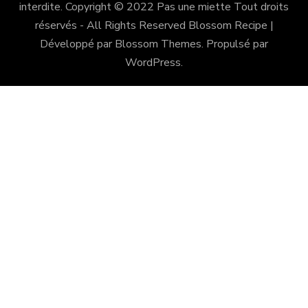
interdite. Copyright © 2022 Pas une miette Tout droits
réservés - All Rights Reserved
Blossom Recipe |
Développé par
Blossom Themes
. Propulsé par
WordPress
.