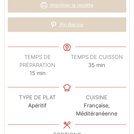
Imprimer la recette
Pin Recipe
TEMPS DE
TEMPS DE CUISSON
minutes
PRÉPARATION
35
min
minutes
15
min
TYPE DE PLAT
CUISINE
Apéritif
Française,
Méditéranéenne