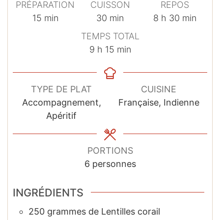
PRÉPARATION
CUISSON
REPOS
minutes
minutes
heures
minutes
15
min
30
min
8
h
30
min
TEMPS TOTAL
heures
minutes
9
h
15
min
TYPE DE PLAT
CUISINE
Accompagnement,
Française, Indienne
Apéritif
PORTIONS
6
personnes
INGRÉDIENTS
250
grammes
de Lentilles corail