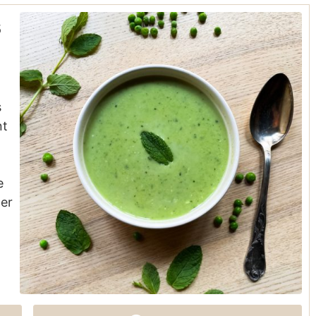
s
s
nt
e
ter