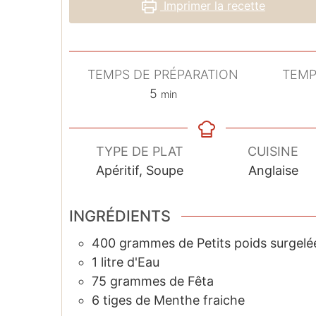
Imprimer la recette
TEMPS DE PRÉPARATION
TEMP
minutes
5
min
TYPE DE PLAT
CUISINE
Apéritif, Soupe
Anglaise
INGRÉDIENTS
400
grammes
de Petits poids surgelé
1
litre
d'Eau
75
grammes
de Fêta
6
tiges
de Menthe fraiche