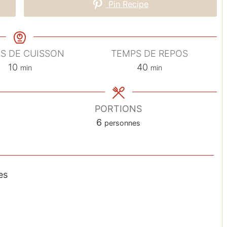
Pin Recipe
S DE CUISSON
TEMPS DE REPOS
minutes
minutes
10
40
min
min
PORTIONS
6
personnes
es