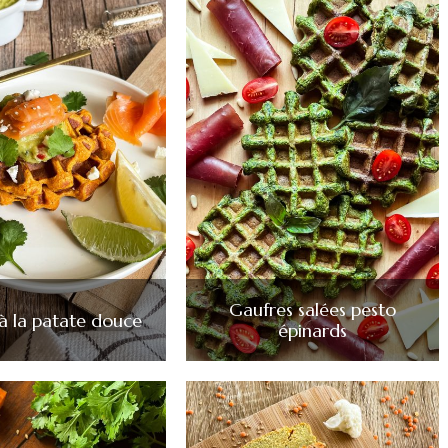
Gaufres salées pesto
à la patate douce
épinards