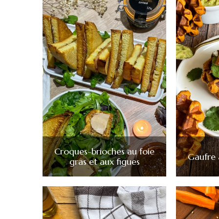
Croques-brioches au foie
Gaufre 
gras et aux figues