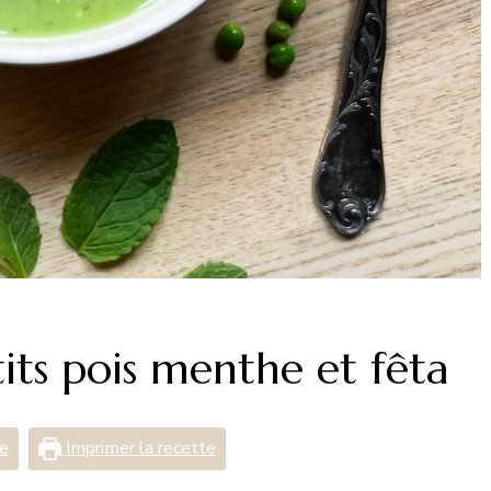
its pois menthe et fêta
te
Imprimer la recette